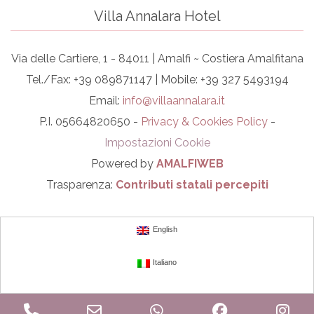
Villa Annalara Hotel
Via delle Cartiere, 1 - 84011 | Amalfi ~ Costiera Amalfitana
Tel./Fax: +39 089871147 | Mobile: +39 327 5493194
Email:
info@villaannalara.it
P.I. 05664820650 -
Privacy & Cookies Policy
-
Impostazioni Cookie
Powered by
AMALFIWEB
Trasparenza:
Contributi statali percepiti
English
Italiano
Phone
Email
WhatsApp
Facebook
In