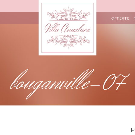
OFFERTE
bouganville-07
P