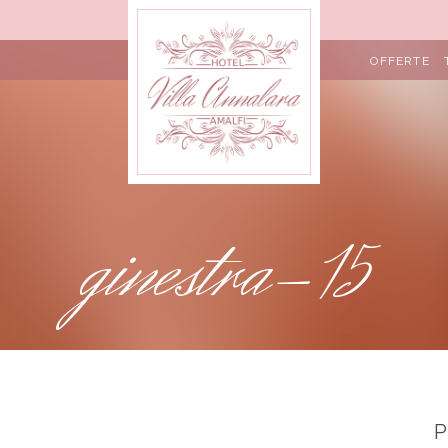
OFFERTE
ginestra-15
P