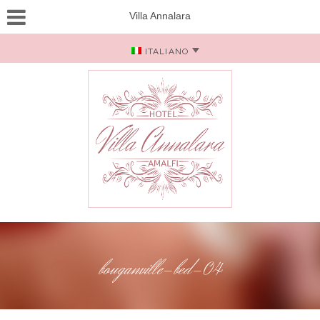
Villa Annalara
ITALIANO
bouganville-bed-04