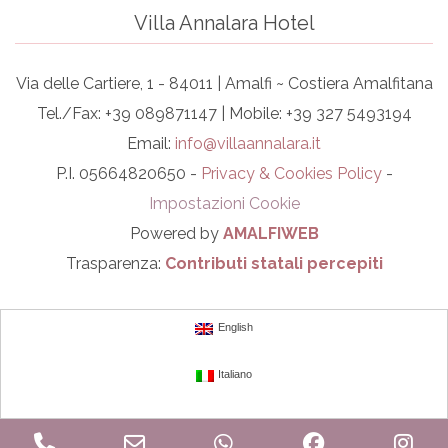
Villa Annalara Hotel
Via delle Cartiere, 1 - 84011 | Amalfi ~ Costiera Amalfitana
Tel./Fax: +39 089871147 | Mobile: +39 327 5493194
Email:
info@villaannalara.it
P.I. 05664820650 -
Privacy & Cookies Policy
-
Impostazioni Cookie
Powered by
AMALFIWEB
Trasparenza:
Contributi statali percepiti
English
Italiano
Phone
Email
WhatsApp
Facebook
In