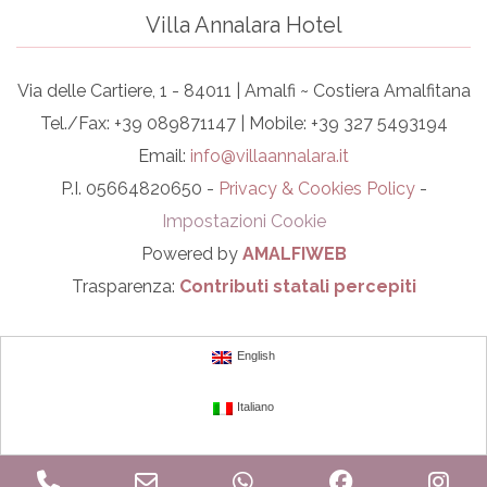
Villa Annalara Hotel
Via delle Cartiere, 1 - 84011 | Amalfi ~ Costiera Amalfitana
Tel./Fax: +39 089871147 | Mobile: +39 327 5493194
Email:
info@villaannalara.it
P.I. 05664820650 -
Privacy & Cookies Policy
-
Impostazioni Cookie
Powered by
AMALFIWEB
Trasparenza:
Contributi statali percepiti
English
Italiano
Phone
Email
WhatsApp
Facebook
In