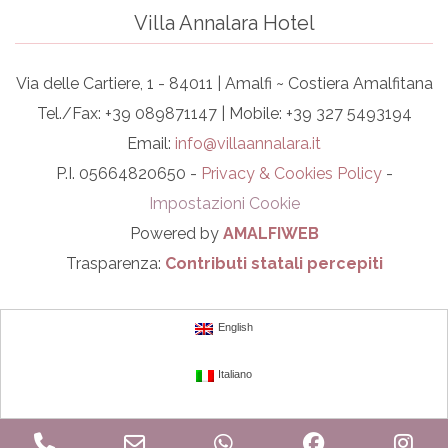
Villa Annalara Hotel
Via delle Cartiere, 1 - 84011 | Amalfi ~ Costiera Amalfitana
Tel./Fax: +39 089871147 | Mobile: +39 327 5493194
Email:
info@villaannalara.it
P.I. 05664820650 -
Privacy & Cookies Policy
-
Impostazioni Cookie
Powered by
AMALFIWEB
Trasparenza:
Contributi statali percepiti
English
Italiano
Phone
Email
WhatsApp
Facebook
In