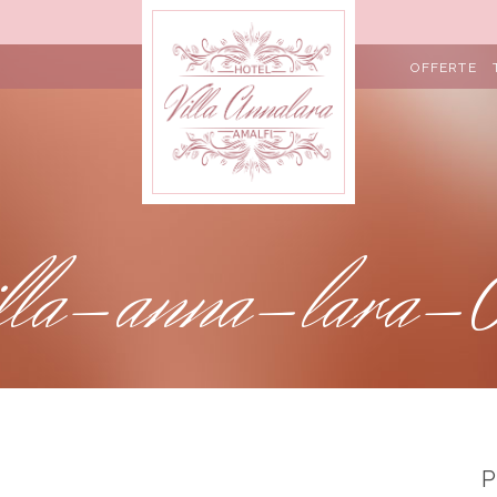
OFFERTE
illa-anna-lara-
P