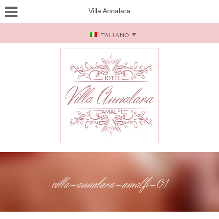
Villa Annalara
ITALIANO
villa-annalara-amalfi-01