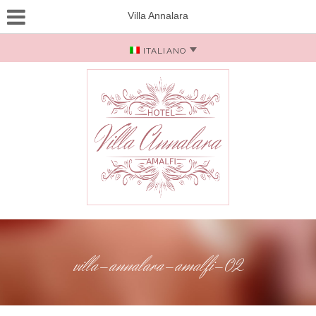
Villa Annalara
ITALIANO
villa-annalara-amalfi-02