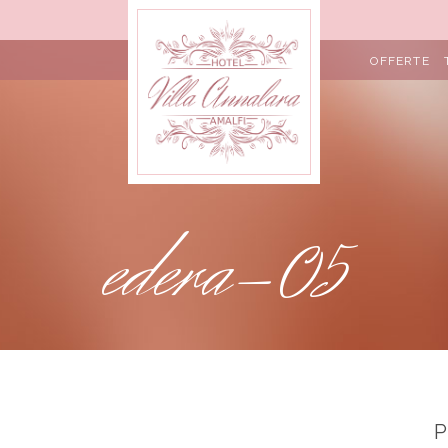
OFFERTE
edera-05
P