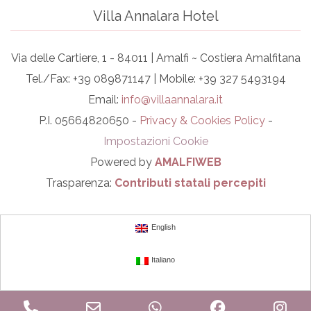
Villa Annalara Hotel
Via delle Cartiere, 1 - 84011 | Amalfi ~ Costiera Amalfitana
Tel./Fax: +39 089871147 | Mobile: +39 327 5493194
Email:
info@villaannalara.it
P.I. 05664820650 -
Privacy & Cookies Policy
-
Impostazioni Cookie
Powered by
AMALFIWEB
Trasparenza:
Contributi statali percepiti
English
Italiano
Phone
Email
WhatsApp
Facebook
In