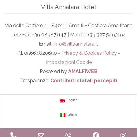
Villa Annalara Hotel
Via delle Cartiere, 1 - 84011 | Amalfi ~ Costiera Amalfitana
Tel./Fax: +39 089871147 | Mobile: +39 327 5493194
Email:
info@villaannalara.it
P.I. 05664820650 -
Privacy & Cookies Policy
-
Impostazioni Cookie
Powered by
AMALFIWEB
Trasparenza:
Contributi statali percepiti
English
Italiano
Phone
Email
WhatsApp
Facebook
In