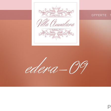
OFFERTE
edera-09
P