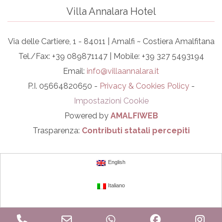
Villa Annalara Hotel
Via delle Cartiere, 1 - 84011 | Amalfi ~ Costiera Amalfitana
Tel./Fax: +39 089871147 | Mobile: +39 327 5493194
Email:
info@villaannalara.it
P.I. 05664820650 -
Privacy & Cookies Policy
-
Impostazioni Cookie
Powered by
AMALFIWEB
Trasparenza:
Contributi statali percepiti
English
Italiano
Phone
Email
WhatsApp
Facebook
In