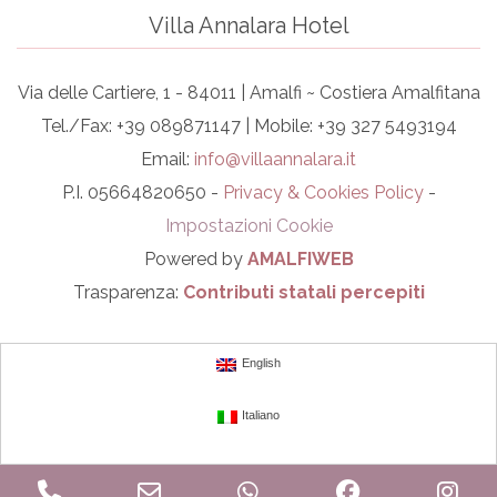
Villa Annalara Hotel
Via delle Cartiere, 1 - 84011 | Amalfi ~ Costiera Amalfitana
Tel./Fax: +39 089871147 | Mobile: +39 327 5493194
Email:
info@villaannalara.it
P.I. 05664820650 -
Privacy & Cookies Policy
-
Impostazioni Cookie
Powered by
AMALFIWEB
Trasparenza:
Contributi statali percepiti
English
Italiano
Phone
Email
WhatsApp
Facebook
In