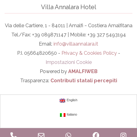
Villa Annalara Hotel
Via delle Cartiere, 1 - 84011 | Amalfi ~ Costiera Amalfitana
Tel./Fax: +39 089871147 | Mobile: +39 327 5493194
Email:
info@villaannalara.it
P.I. 05664820650 -
Privacy & Cookies Policy
-
Impostazioni Cookie
Powered by
AMALFIWEB
Trasparenza:
Contributi statali percepiti
English
Italiano
Phone
Email
WhatsApp
Facebook
In