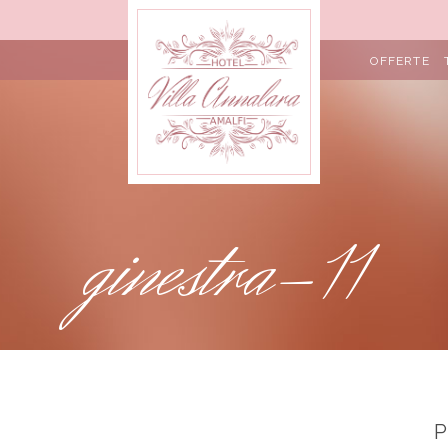
OFFERTE
ginestra-11
P