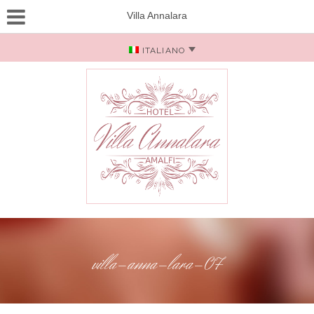
Villa Annalara
ITALIANO
villa-anna-lara-07