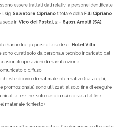
sono essere trattati dati relativi a persone identificate
 il sig.
Salvatore Cipriano
titolare della
F.lli Cipriano
ha sede in
Vico dei Pastai, 2 – 84011 Amalfi (SA)
.
 sito hanno luogo presso la sede di
Hotel Villa
e sono curati solo da personale tecnico incaricato del
occasionali operazioni di manutenzione.
omunicato o diffuso.
 richieste di invio di materiale informativo (cataloghi,
iale promozionale) sono utilizzati al solo fine di eseguire
icati a terzi nel solo caso in cui ciò sia a tal fine
el materiale richiesto).
 procedure software preposte al funzionamento di questo