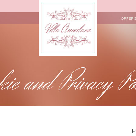
OFFER
kie and Privacy Po
P