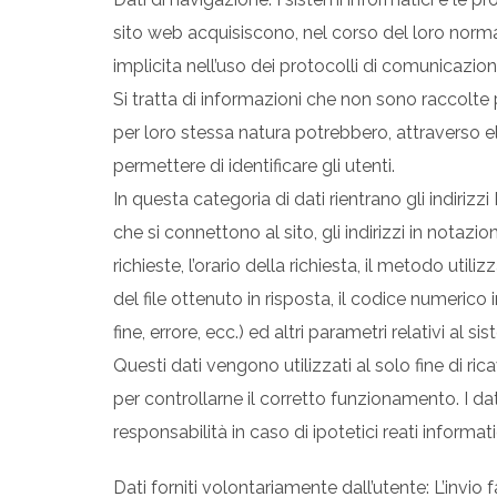
sito web acquisiscono, nel corso del loro normal
implicita nell’uso dei protocolli di comunicazion
Si tratta di informazioni che non sono raccolte p
per loro stessa natura potrebbero, attraverso el
permettere di identificare gli utenti.
In questa categoria di dati rientrano gli indirizz
che si connettono al sito, gli indirizzi in notazi
richieste, l’orario della richiesta, il metodo util
del file ottenuto in risposta, il codice numerico
fine, errore, ecc.) ed altri parametri relativi al 
Questi dati vengono utilizzati al solo fine di ri
per controllarne il corretto funzionamento. I da
responsabilità in caso di ipotetici reati informatic
Dati forniti volontariamente dall’utente: L’invio 